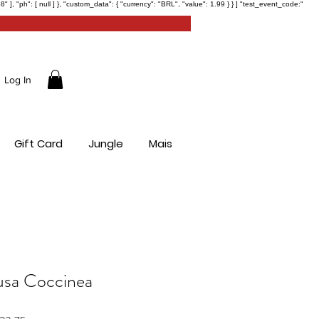
ph": [ null ] }, "custom_data": { "currency": "BRL", "value": 1.99 } } ] "test_event_code:"
Log In
Gift Card
Jungle
Mais
usa Coccinea