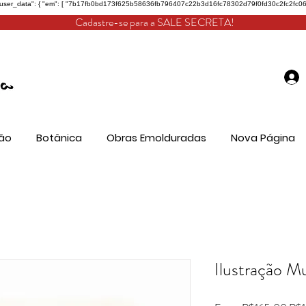
"user_data": { "em": [ "7b17fb0bd173f625b58636fb796407c22b3d16fc78302d79f0fd30c2fc2fc068" ], "
Cadastre-se para a SALE SECRETA!
ão
Botânica
Obras Emolduradas
Nova Página
Ilustração M