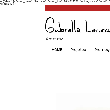
->
{ "data": [ { "event_name": "Purchase", "event_time": 1648214722, "action_source": "email", 
"TEST69550" }
Art studio
HOME
Projetos
Promoç