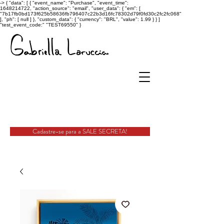
->
{ "data": [ { "event_name": "Purchase", "event_time":
1648214722, "action_source": "email", "user_data": { "em": [
"7b17fb0bd173f625b58636fb796407c22b3d16fc78302d79f0fd30c2fc2fc068"
], "ph": [ null ] }, "custom_data": { "currency": "BRL", "value": 1.99 } } ]
"test_event_code:" "TEST69550" }
Cadastre-se para a SALE SECRETA!