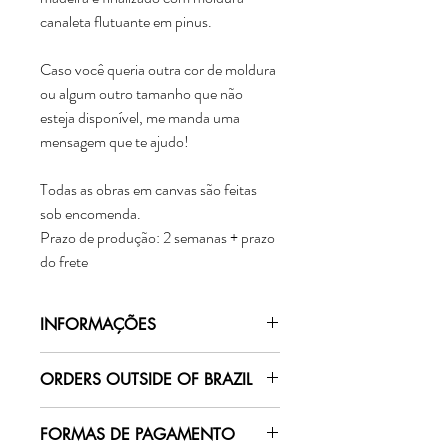
canaleta flutuante em pinus.
Caso você queria outra cor de moldura
ou algum outro tamanho que não
esteja disponível, me manda uma
mensagem que te ajudo!
Todas as obras em canvas são feitas
sob encomenda.
Prazo de produção: 2 semanas + prazo
do frete
INFORMAÇÕES
Todas as obras são reproduzidas em Fine
ORDERS OUTSIDE OF BRAZIL
Art, ou seja, mesma técnica, materiais e
qualidade de museus e galerias.
For deliveries made outside of Brazil,
A qualidade é tanta que é difícil diferenciar
FORMAS DE PAGAMENTO
please
click here
and send me a message
a reprodução da obra original!