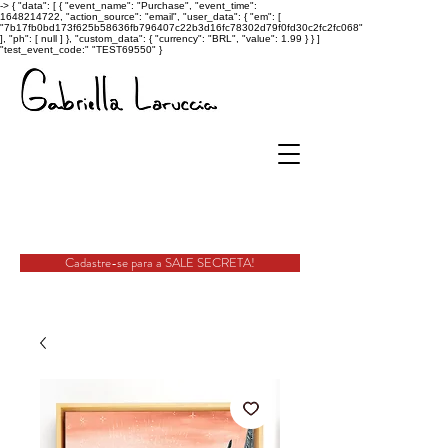
->
{ "data": [ { "event_name": "Purchase", "event_time":
1648214722, "action_source": "email", "user_data": { "em": [
"7b17fb0bd173f625b58636fb796407c22b3d16fc78302d79f0fd30c2fc2fc068"
], "ph": [ null ] }, "custom_data": { "currency": "BRL", "value": 1.99 } } ]
"test_event_code:" "TEST69550" }
Cadastre-se para a SALE SECRETA!