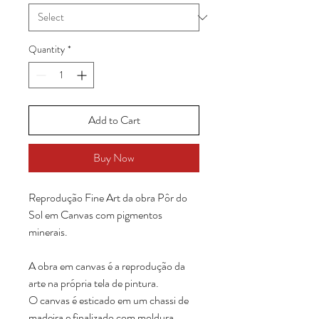
Quantity
*
Add to Cart
Buy Now
Reprodução Fine Art da obra Pôr do
Sol em Canvas com pigmentos
minerais.
A obra em canvas é a reprodução da
arte na própria tela de pintura.
O canvas é esticado em um chassi de
madeira e finalizado com moldura