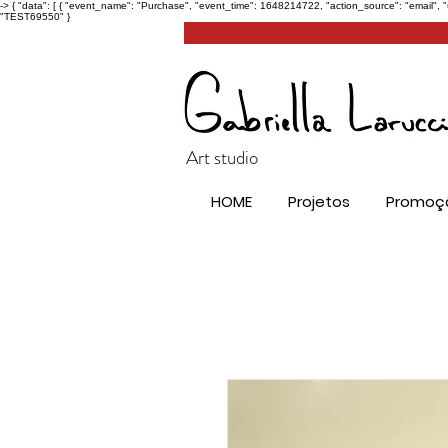
->
{ "data": [ { "event_name": "Purchase", "event_time": 1648214722, "action_source": "email", 
"TEST69550" }
Art studio
HOME
Projetos
Promoç