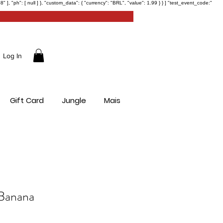
ph": [ null ] }, "custom_data": { "currency": "BRL", "value": 1.99 } } ] "test_event_code:"
Log In
Gift Card
Jungle
Mais
Banana