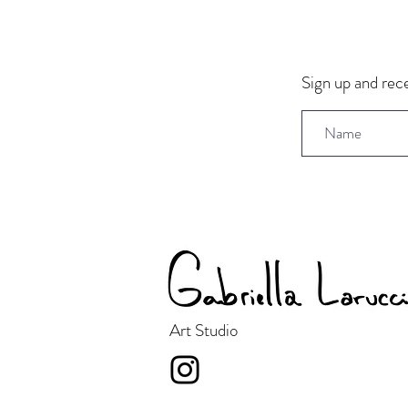
Sign up and rece
Art Studio
Gabi Laruccia Studio Art é
uma artista plástica e