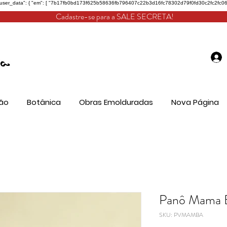
"user_data": { "em": [ "7b17fb0bd173f625b58636fb796407c22b3d16fc78302d79f0fd30c2fc2fc068" ], "
Cadastre-se para a SALE SECRETA!
ão
Botânica
Obras Emolduradas
Nova Página
Panô Mama 
SKU: PVMAMBA