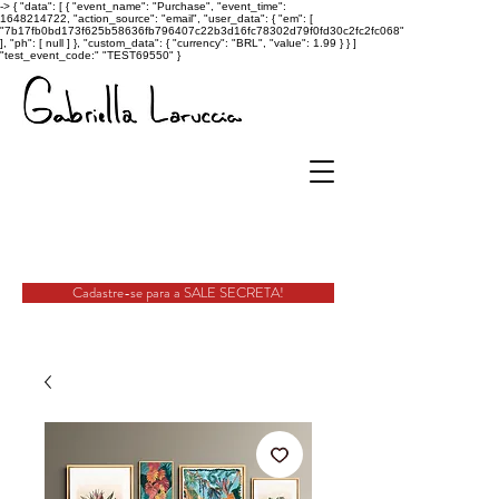
->
{ "data": [ { "event_name": "Purchase", "event_time":
1648214722, "action_source": "email", "user_data": { "em": [
"7b17fb0bd173f625b58636fb796407c22b3d16fc78302d79f0fd30c2fc2fc068"
], "ph": [ null ] }, "custom_data": { "currency": "BRL", "value": 1.99 } } ]
"test_event_code:" "TEST69550" }
Cadastre-se para a SALE SECRETA!